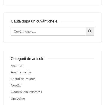
Caută după un cuvânt cheie
Search Button
Search
for:
Categorii de articole
Anunțuri
Apariții media
Locuri de muncă
Noutăți
Oameni din Prioretail
Upcycling