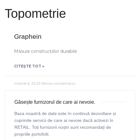
Topometrie
Graphein
Măsura construcțiilor durabile
CITEȘTE TOT »
martie 6, 2023
Niciun comentariu
Găsește furnizorul de care ai nevoie.
Baza noastră de date este în continuă dezvoltare și
cuprinde servicii de care ai nevoie dacă activezi în
RETAIL. Toți furnizorii noștri sunt recomandați de
propriile portofolii.