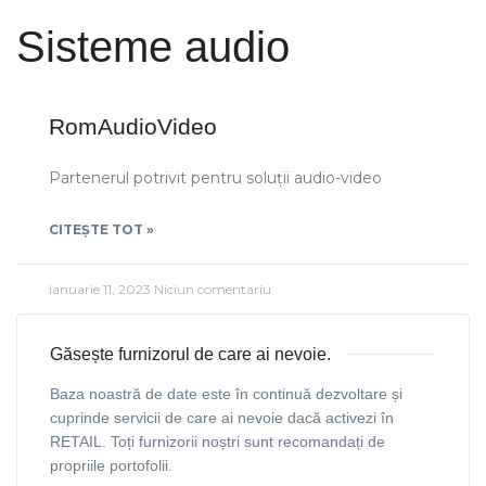
Sisteme audio
RomAudioVideo
Partenerul potrivit pentru soluții audio-video
CITEȘTE TOT »
ianuarie 11, 2023
Niciun comentariu
Găsește furnizorul de care ai nevoie.
Baza noastră de date este în continuă dezvoltare și
cuprinde servicii de care ai nevoie dacă activezi în
RETAIL. Toți furnizorii noștri sunt recomandați de
propriile portofolii.