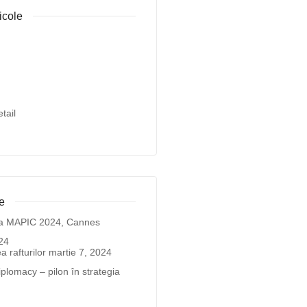
icole
tail
e
r la MAPIC 2024, Cannes
24
 rafturilor
martie 7, 2024
iplomacy – pilon în strategia