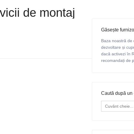
vicii de montaj
Găsește furnizo
Baza noastră de 
dezvoltare și cupr
dacă activezi în R
recomandați de pro
Caută după un 
Search
for: