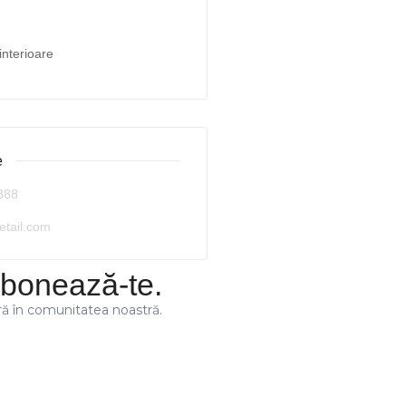
interioare
e
388
etail.com
bonează-te.
ră în comunitatea noastră.