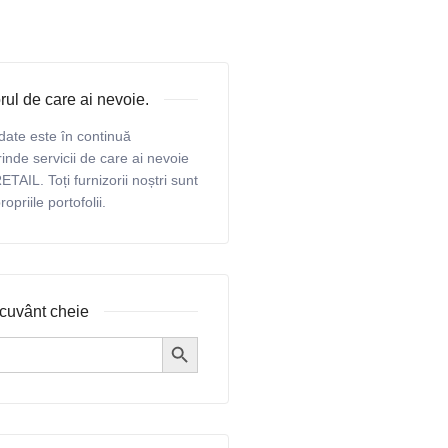
rul de care ai nevoie.
date este în continuă
inde servicii de care ai nevoie
ETAIL. Toți furnizorii noștri sunt
priile portofolii.
cuvânt cheie
Search Button