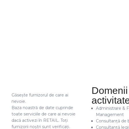
Domenii
Găsește furnizorul de care ai
activitat
nevoie.
Baza noastră de date cuprinde
Administrare & Fa
toate serviciile de care ai nevoie
Management
dacă activezi în RETAIL. Toți
Consultanță de 
furnizorii noștri sunt verificați.
Consultanță legis