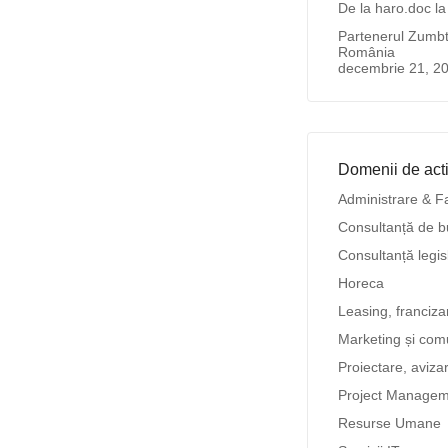
De la haro.doc l
Partenerul Zumbto
România
decembrie 21, 2
Domenii de acti
Administrare & F
Consultanță de b
Consultanță legis
Horeca
Leasing, franciz
Marketing și com
Proiectare, aviza
Project Managem
Resurse Umane