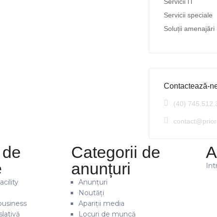
Servicii IT
Servicii speciale
Soluții amenajări 
Contactează-n
(40) 745.512.
contact@prior
 de
Categorii de
A
e
anunțuri
Int
cility
Anunțuri
Noutăți
business
Apariții media
lativă
Locuri de muncă