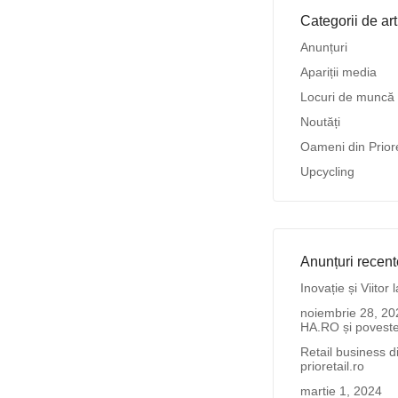
Categorii de art
Anunțuri
Apariții media
Locuri de muncă
Noutăți
Oameni din Priore
Upcycling
Anunțuri recent
Inovație și Viito
noiembrie 28, 20
HA.RO și povestea
Retail business d
prioretail.ro
martie 1, 2024