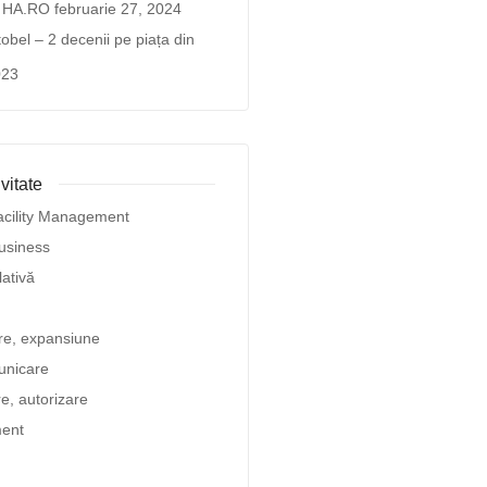
a HA.RO
februarie 27, 2024
bel – 2 decenii pe piața din
023
vitate
acility Management
usiness
lativă
are, expansiune
unicare
re, autorizare
ent