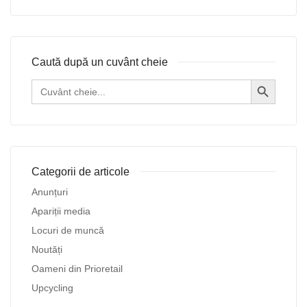
Caută după un cuvânt cheie
Search Button
Search
for:
Categorii de articole
Anunțuri
Apariții media
Locuri de muncă
Noutăți
Oameni din Prioretail
Upcycling