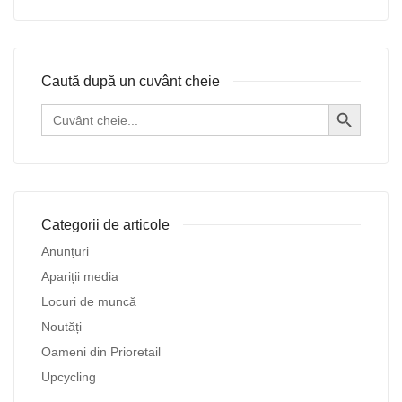
Caută după un cuvânt cheie
Search Button
Search
for:
Categorii de articole
Anunțuri
Apariții media
Locuri de muncă
Noutăți
Oameni din Prioretail
Upcycling