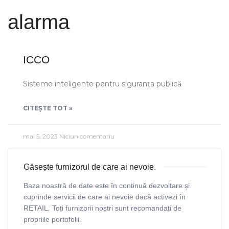
alarma
ICCO
Sisteme inteligente pentru siguranța publică
CITEȘTE TOT »
mai 5, 2023
Niciun comentariu
Găsește furnizorul de care ai nevoie.
Baza noastră de date este în continuă dezvoltare și
cuprinde servicii de care ai nevoie dacă activezi în
RETAIL. Toți furnizorii noștri sunt recomandați de
propriile portofolii.