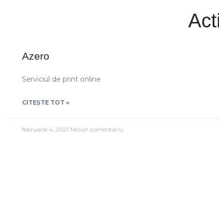
Act
Azero
Serviciul de print online
CITEȘTE TOT »
februarie 4, 2021
Niciun comentariu