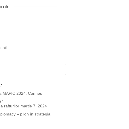
icole
tail
e
r la MAPIC 2024, Cannes
24
 rafturilor
martie 7, 2024
iplomacy – pilon în strategia