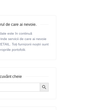
rul de care ai nevoie.
date este în continuă
inde servicii de care ai nevoie
ETAIL. Toți furnizorii noștri sunt
priile portofolii.
cuvânt cheie
Search Button