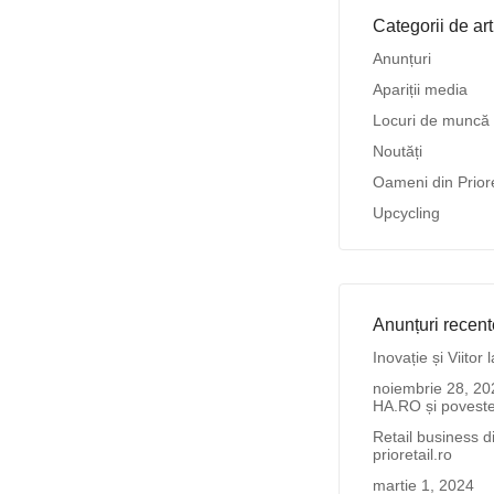
Categorii de art
Anunțuri
Apariții media
Locuri de muncă
Noutăți
Oameni din Priore
Upcycling
Anunțuri recent
Inovație și Viito
noiembrie 28, 20
HA.RO și povestea
Retail business d
prioretail.ro
martie 1, 2024