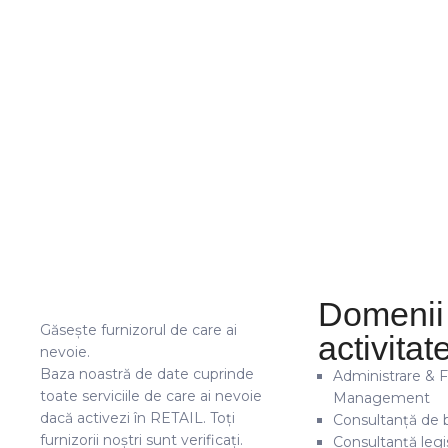
Domenii
Găsește furnizorul de care ai
activitat
nevoie.
Baza noastră de date cuprinde
Administrare & Fa
toate serviciile de care ai nevoie
Management
dacă activezi în RETAIL. Toți
Consultanță de 
furnizorii noștri sunt verificați.
Consultanță legis