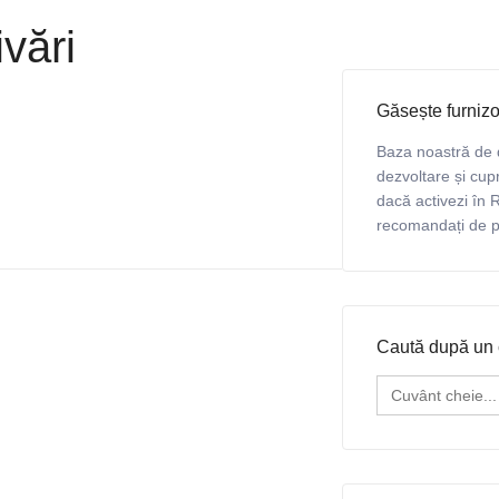
ivări
Găsește furnizo
Baza noastră de 
dezvoltare și cupr
dacă activezi în R
recomandați de pro
Caută după un 
Search
for: