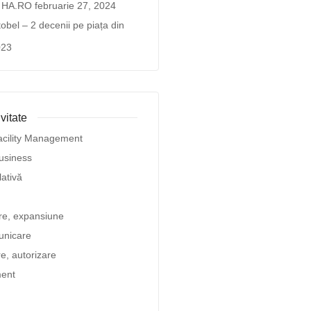
a HA.RO
februarie 27, 2024
bel – 2 decenii pe piața din
023
vitate
acility Management
usiness
lativă
are, expansiune
unicare
re, autorizare
ent