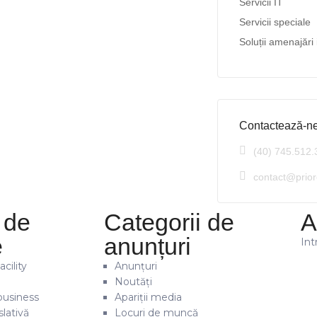
Servicii IT
Servicii speciale
Soluții amenajări 
Contactează-n
(40) 745.512.
contact@prior
 de
Categorii de
A
e
anunțuri
Int
cility
Anunțuri
Noutăți
business
Apariții media
lativă
Locuri de muncă