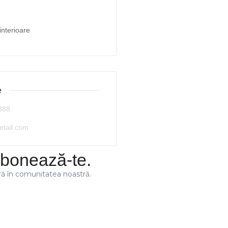
interioare
e
388
etail.com
bonează-te.
ră în comunitatea noastră.