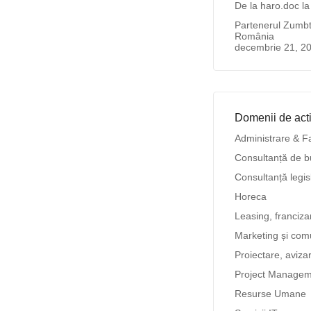
De la haro.doc l
Partenerul Zumbto
România
decembrie 21, 2
Domenii de acti
Administrare & F
Consultanță de b
Consultanță legis
Horeca
Leasing, franciz
Marketing și com
Proiectare, aviza
Project Managem
Resurse Umane